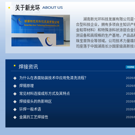
湖南新光环科技发展有限公司是
合型科技企业，拥有多项自主知识产
金粘带材料）和特殊涂料状涂层合金
测设备和高规格的生产基地，产品品
珠宝首饰业等领域。公司技术力量雄
司座落于中国湖南长沙国家级高新技
焊接资讯
为什么在表面贴装技术中应用免清洗流程？
2026/
焊锡原理
2026/
常见材料连接成形方式及其特点
2026/
焊接接头的热影响区
2026/
钎焊一般术语
2026/
金属的工艺焊接性
2026/