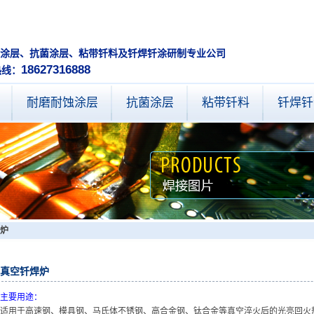
耐蚀涂层、抗菌涂层、粘带钎料及钎焊钎涂研制专业公
18627316888
热线：
耐磨耐蚀涂层
抗菌涂层
粘带钎料
钎焊钎
炉
真空钎焊炉
主要用途：
适用于高速钢、模具钢、马氏体不锈钢、高合金钢、钛合金等真空淬火后的光亮回火