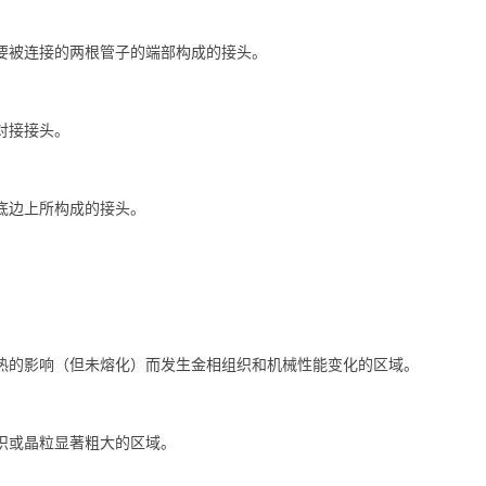
要被连接的两根管子的端部构成的接头。
对接接头。
底边上所构成的接头。
热的影响（但未熔化）而发生金相组织和机械性能变化的区域。
织或晶粒显著粗大的区域。