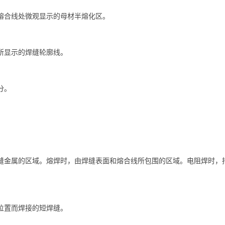
熔合线处微观显示的母材半熔化区。
所显示的焊缝轮廓线。
部分。
缝金属的区域。熔焊时，由焊缝表面和熔合线所包围的区域。电阻焊时，
位置而焊接的短焊缝。