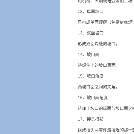
用机械、火焰或电弧等加工坡
12．单面坡口
只构成单面焊缝（包括封底焊
13．双面坡口
形成双面焊缝的坡口。
14．坡口面
待焊件上的坡口表面。
15．坡口角度
两坡口面之间的夹角。
16．坡口面角度
待加工坡口的端面与坡口面之
17．接头根部
组成接头两零件最接近的那