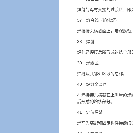
焊缝与母材交接的过渡区，即
37．熔合线（熔化焊）
焊接接头横截面上，宏观腐蚀
38．焊缝
焊件经焊接后所形成的结合
39．焊缝区
焊缝及其邻近区域的总称。
40．焊缝金属区
在焊接接头横截面上测量的焊
后形成的熔核部分。
41．定位焊缝
焊前为装配和固定构件接缝的