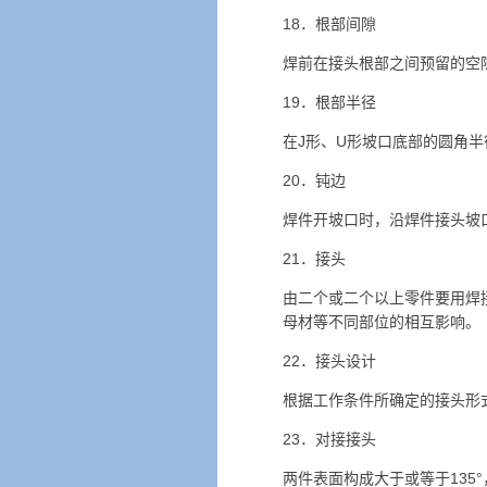
18．根部间隙
焊前在接头根部之间预留的
19．根部半径
在J形、U形坡口底部的圆角
20．钝边
焊件开坡口时，沿焊件接头坡
21．接头
由二个或二个以上零件要用焊
母材等不同部位的相互影响
22．接头设计
根据工作条件所确定的接头形
23．对接接头
两件表面构成大于或等于135