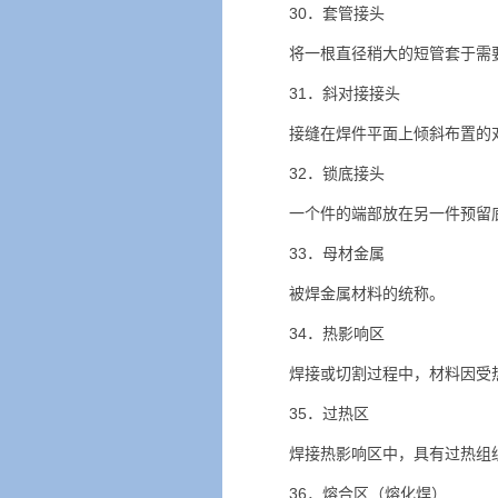
30．套管接头
将一根直径稍大的短管套于需
31．斜对接接头
接缝在焊件平面上倾斜布置的
32．锁底接头
一个件的端部放在另一件预留
33．母材金属
被焊金属材料的统称。
34．热影响区
焊接或切割过程中，材料因受
35．过热区
焊接热影响区中，具有过热组
36．熔合区（熔化焊）