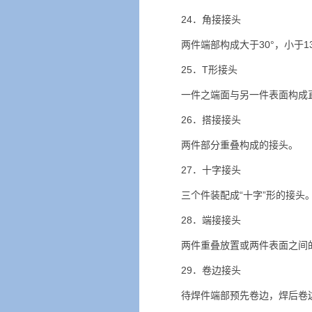
24．角接接头
两件端部构成大于30°，小于1
25．T形接头
一件之端面与另一件表面构成
26．搭接接头
两件部分重叠构成的接头。
27．十字接头
三个件装配成“十字”形的接头
28．端接接头
两件重叠放置或两件表面之间
29．卷边接头
待焊件端部预先卷边，焊后卷