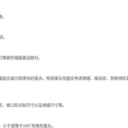
空隙。
半径。
口根部的端面直边部分。
接组合或已经焊合的接点。检验接头性能应考虑焊缝、熔合区、热影响区
。
式、坡口形式和尺寸以及焊缝尺寸等。
°，小于或等于180°夹角的接头。