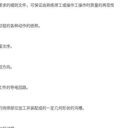
要求的细则文件，可保证由熟练焊工或操作工操作时质量的再现性
过程的各种动作的统称。
焊接次序。
移动方向。
工件的导电回路。
的待焊部位加工并装配成的一定几何形状的沟槽。