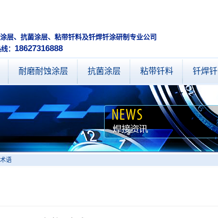
耐蚀涂层、抗菌涂层、粘带钎料及钎焊钎涂研制专业公
18627316888
热线：
耐磨耐蚀涂层
抗菌涂层
粘带钎料
钎焊钎
术语