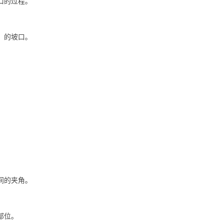
口的过程。
）的坡口。
间的夹角。
一部位。